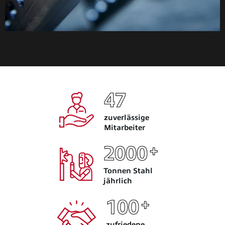
4
7
zuverlässige
Mitarbeiter
+
2
0
0
0
Tonnen Stahl
jährlich
+
1
0
0
zufriedene